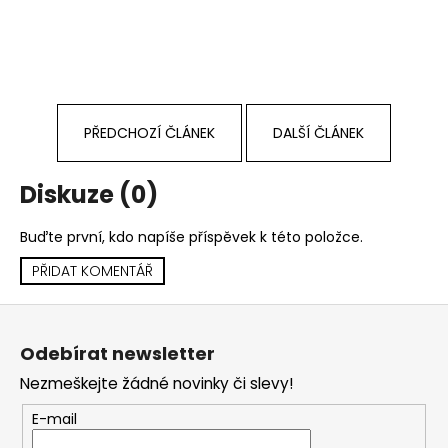
PŘEDCHOZÍ ČLÁNEK
DALŠÍ ČLÁNEK
Diskuze (0)
Buďte první, kdo napíše příspěvek k této položce.
PŘIDAT KOMENTÁŘ
Z
á
Odebírat newsletter
p
Nezmeškejte žádné novinky či slevy!
a
t
E-mail
í