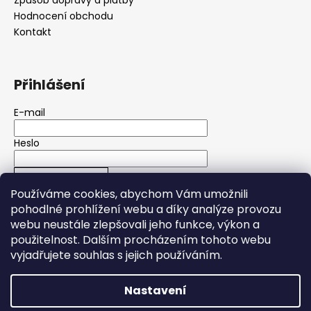
Způsob dopravy a platby
Hodnocení obchodu
Kontakt
Přihlášení
E-mail
Heslo
PŘIHLÁSIT SE
Používáme cookies, abychom Vám umožnili
pohodlné prohlížení webu a díky analýze provozu
Nová registrace
Zapomenuté heslo
webu neustále zlepšovali jeho funkce, výkon a
použitelnost.
Dalším procházením tohoto webu
vyjadřujete souhlas s jejich používáním.
Nastavení