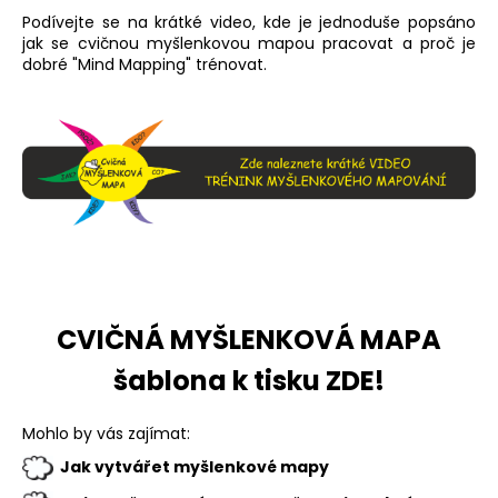
a
Podívejte se na krátké video, kde je jednoduše popsáno
jak se cvičnou myšlenkovou mapou pracovat a proč je
j
dobré "Mind Mapping" trénovat.
í
t
?
HLEDAT
CVIČNÁ MYŠLENKOVÁ MAPA
D
šablona k tisku ZDE
!
o
p
o
Mohlo by vás zajímat:
r
Jak vytvářet myšlenkové mapy
u