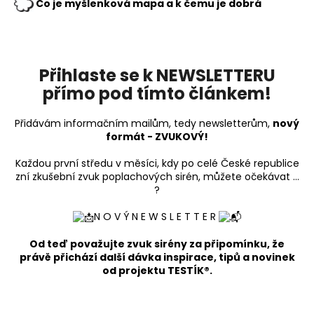
č
Co je myšlenková mapa a k čemu je dobrá
u
j
e
m
Přihlaste se k NEWSLETTERU
e
přímo pod tímto článkem!
PŘEVODY
Přidávám informačním mailům, tedy newsletterům,
nový
JEDNOTEK
formát - ZVUKOVÝ!
TABULKA
15
Každou první středu v měsíci, kdy po celé České republice
Kč
zní zkušební zvuk poplachových sirén, můžete očekávat ...
?
N O V Ý N E W S L E T T E R
Od teď považujte zvuk sirény za připomínku, že
právě přichází další dávka inspirace, tipů a novinek
od projektu TESTÍK®.