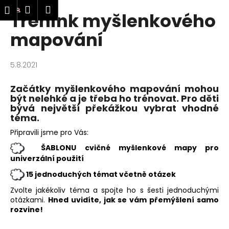
K
ledat
Nákupní
Menu
Přihlášení
Trénink myšlenkového
Přejít
o
Zpět
Zpět
na
košík
š
mapování
obsah
í
C
k
5.8.2021
o
p
Začátky myšlenkového mapování mohou
o
být nelehké a je třeba ho trénovat. Pro děti
t
bývá největší překážkou vybrat vhodné
téma.
ř
Připravili jsme pro Vás:
e
b
ŠABLONU cvičné myšlenkové mapy pro
univerzální použití
u
j
15 jednoduchých témat včetně otázek
e
Zvolte jakékoliv téma a spojte ho s šesti jednoduchými
t
otázkami.
Hned uvidíte, jak se vám přemýšlení samo
rozvine!
e
n