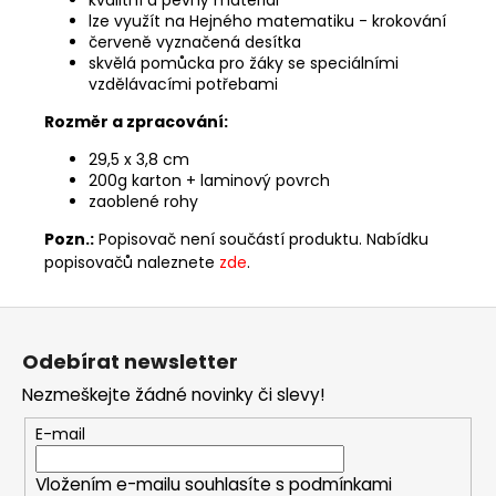
kvalitní a pevný materiál
lze využít na Hejného matematiku - krokování
červeně vyznačená desítka
skvělá pomůcka pro žáky se speciálními
vzdělávacími potřebami
Rozměr a zpracování:
29,5 x 3,8 cm
200g karton + laminový povrch
zaoblené rohy
Pozn.:
Popisovač není součástí produktu. Nabídku
popisovačů naleznete
zde
.
Z
á
Odebírat newsletter
p
Nezmeškejte žádné novinky či slevy!
a
t
E-mail
í
Vložením e-mailu souhlasíte s
podmínkami