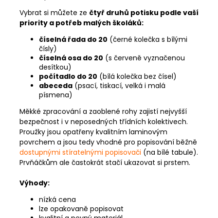
Vybrat si můžete ze
čtyř druhů potisku podle vaší
priority a potřeb malých školáků:
číselná řada do 20
(černé kolečka s bílými
čísly)
číselná osa do 20
(s červeně vyznačenou
desítkou)
počítadlo do 20
(bílá kolečka bez čísel)
abeceda
(psací, tiskací, velká i malá
písmena)
Měkké zpracování a zaoblené rohy zajistí nejvyšší
bezpečnost i v neposedných třídních kolektivech.
Proužky jsou opatřeny kvalitním laminovým
povrchem a jsou tedy vhodné pro popisování běžně
dostupnými stíratelnými popisovači
(na bílé tabule).
Prvňáčkům ale častokrát stačí ukazovat si prstem.
Výhody:
nízká cena
lze opakovaně popisovat