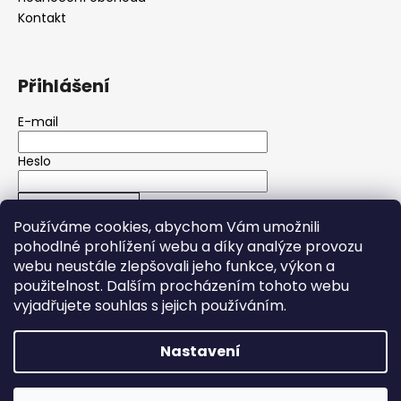
Kontakt
Přihlášení
E-mail
Heslo
PŘIHLÁSIT SE
Používáme cookies, abychom Vám umožnili
pohodlné prohlížení webu a díky analýze provozu
Nová registrace
Zapomenuté heslo
webu neustále zlepšovali jeho funkce, výkon a
použitelnost.
Dalším procházením tohoto webu
vyjadřujete souhlas s jejich používáním.
Nastavení
Vytvořil Shoptet