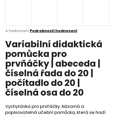
a
j
í
t
Průměrné
4 hodnocení
Podrobnosti hodnocení
?
hodnocení
Variabilní didaktická
produktu
je
pomůcka pro
5,0
z
prvňáčky | abeceda |
5
HLEDAT
hvězdiček.
číselná řada do 20 |
počítadlo do 20 |
D
o
číselná osa do 20
p
o
r
Vychytávka pro prvňáčky. Názorná a
u
popisovatelná učební pomůcka, která se hodí