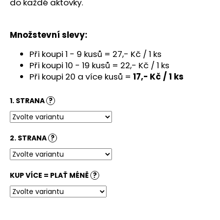
č
do každé aktovky.
u
j
e
Množstevní slevy:
m
Při koupi 1 - 9 kusů = 27,- Kč / 1 ks
e
Při koupi 10 - 19 kusů = 22,- Kč / 1 ks
Při koupi 20 a více kusů =
17,- Kč / 1 ks
ŽÁKOVSKÉ
PORTFOLIO
V
1. STRANA
?
PODOBĚ
TAŠKY
JEDNODUŠE,
PŘEHLEDNĚ
2. STRANA
?
A
LEVNĚ
9
Kč
KUP VÍCE = PLAŤ MÉNĚ
?
Původně:
23
Kč