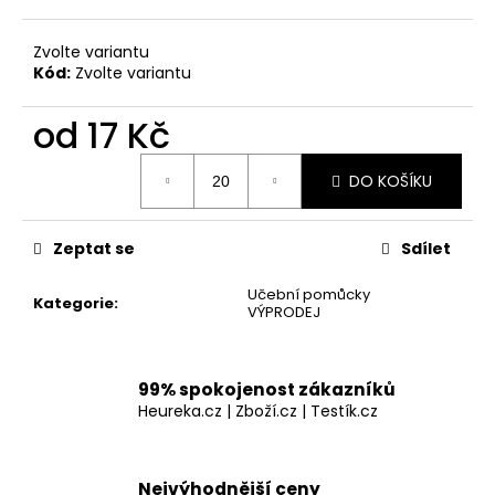
Zvolte variantu
Kód:
Zvolte variantu
od
17 Kč
Měrná
DO KOŠÍKU
cena:
Zeptat se
Sdílet
Učební pomůcky
Kategorie
:
VÝPRODEJ
99% spokojenost zákazníků
Heureka.cz | Zboží.cz | Testík.cz
Nejvýhodnější ceny