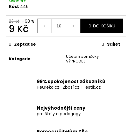
č
Skladem
u
Kód:
446
j
e
23 Kč
–60 %
9 Kč
m
DO KOŠÍKU
e
Měrná
cena:
Zeptat se
Sdílet
SAMOLEPKA
ČÍSELNÁ
Učební pomůcky
Kategorie
:
OSA
VÝPRODEJ
KLADNÁ
A
ZÁPORNÁ
ČÍSLA
99% spokojenost zákazníků
Heureka.cz | Zboží.cz | Testík.cz
23
Kč
Nejvýhodnější ceny
pro školy a pedagogy
Pomoc učitelům ZŠ s