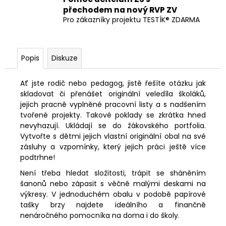
přechodem na nový RVP ZV
Pro zákazníky projektu TESTÍK® ZDARMA
Popis
Diskuze
Ať jste rodič nebo pedagog, jistě řešíte otázku jak
skladovat či přenášet originální veledíla školáků,
jejich pracně vyplněné pracovní listy a s nadšením
tvořené projekty. Takové poklady se zkrátka hned
nevyhazují. Ukládají se do žákovského portfolia.
Vytvořte s dětmi jejich vlastní originální obal na své
zásluhy a vzpomínky, který jejich práci ještě více
podtrhne!
Není třeba hledat složitosti, trápit se sháněním
šanonů nebo zápasit s věčně malými deskami na
výkresy. V jednoduchém obalu v podobě papírové
tašky brzy najdete ideálního a finančně
nenáročného pomocníka na doma i do školy.