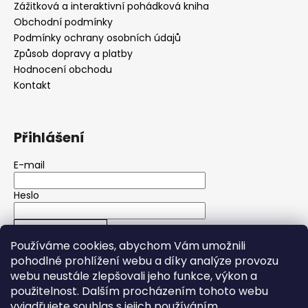
Zážitková a interaktivní pohádková kniha
Obchodní podmínky
Podmínky ochrany osobních údajů
Způsob dopravy a platby
Hodnocení obchodu
Kontakt
Přihlášení
E-mail
Heslo
PŘIHLÁSIT SE
Používáme cookies, abychom Vám umožnili
pohodlné prohlížení webu a díky analýze provozu
Nová registrace
Zapomenuté heslo
webu neustále zlepšovali jeho funkce, výkon a
použitelnost.
Dalším procházením tohoto webu
vyjadřujete souhlas s jejich používáním.