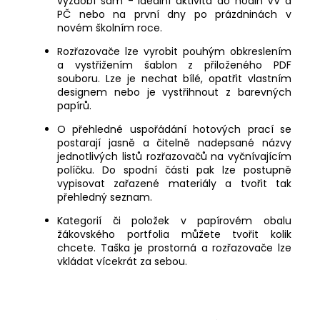
vyzdobí sám - ideální aktivita do hodin VV a
PČ nebo na první dny po prázdninách v
novém školním roce.
Rozřazovače lze vyrobit pouhým obkreslením
a vystřižením šablon z přiloženého PDF
souboru. Lze je nechat bílé, opatřit vlastním
designem nebo je vystřihnout z barevných
papírů.
O přehledné uspořádání hotových prací se
postarají jasně a čitelně nadepsané názvy
jednotlivých listů rozřazovačů na vyčnívajícím
políčku. Do spodní části pak lze postupně
vypisovat zařazené materiály a tvořit tak
přehledný seznam.
Kategorií či položek v papírovém obalu
žákovského portfolia můžete tvořit kolik
chcete. Taška je prostorná a rozřazovače lze
vkládat vícekrát za sebou.