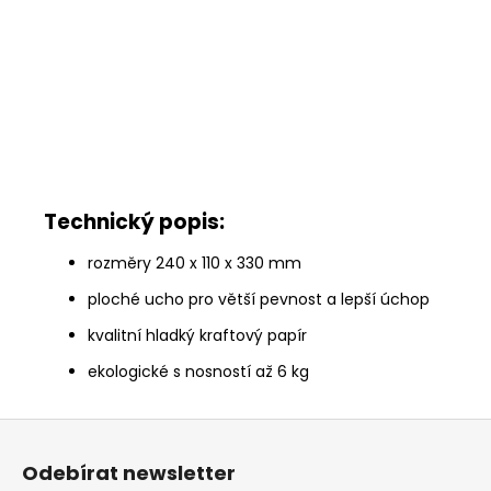
Technický popis:
rozměry 240 x 110 x 330 mm
ploché ucho pro větší pevnost a lepší úchop
kvalitní hladký kraftový papír
ekologické s nosností až 6 kg
Z
á
Odebírat newsletter
p