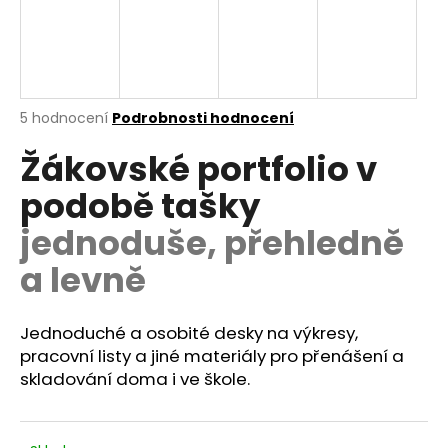
a
j
í
t
Průměrné
5 hodnocení
Podrobnosti hodnocení
?
hodnocení
Žákovské portfolio v
produktu
je
podobě tašky
4,8
z
jednoduše, přehledně
5
HLEDAT
hvězdiček.
a levně
D
Jednoduché a osobité desky na výkresy,
o
pracovní listy a jiné materiály pro přenášení a
p
skladování doma i ve škole.
o
r
u