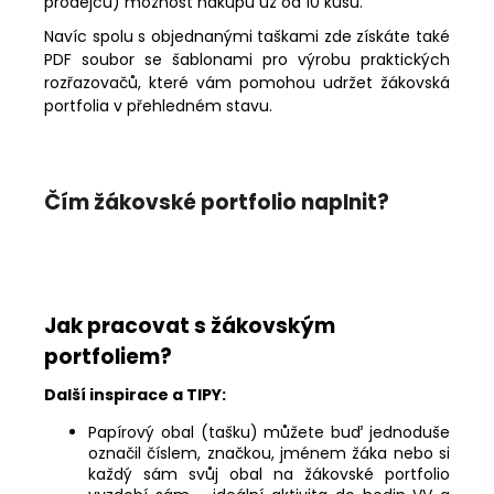
prodejců) možnost nákupu už od 10 kusů.
Navíc spolu s objednanými taškami zde získáte také
PDF soubor se šablonami pro výrobu praktických
rozřazovačů, které vám pomohou udržet žákovská
portfolia v přehledném stavu.
Čím žákovské portfolio naplnit?
Jak pracovat s žákovským
portfoliem?
Další inspirace a TIPY:
Papírový obal (tašku) můžete buď jednoduše
označil číslem, značkou, jménem žáka nebo si
každý sám svůj obal na žákovské portfolio