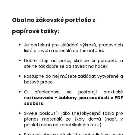
Obal na žákovské portfolio z
papírové tašky:
Je perfektní pro ukládání výkresů, pracovních
listů a jiných materiálů do formátu A4
Dobře stojí na polici, skříňce či parapetu a
stejně tak dobře se dá zavěsit na háček
Postupně do něj můžete zakládat vytvořené a
hotové práce
O přehlednost se postarají praktické
rozřazovače - šablony jsou součástí v PDF
souboru
Skvěle poslouží i jako (ne)obyčejná taška pro
přenos materiálů ze školy domů (např. v
pololetí nebo na konci školního roku)
Prázdný obal se dá složit a pohodlně se vejde