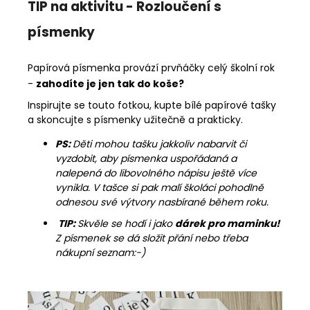
TIP na aktivitu - Rozloučení s
písmenky
Papírová písmenka provází prvňáčky celý školní rok
-
zahodíte je jen tak do koše?
Inspirujte se touto fotkou, kupte bílé papírové tašky
a skoncujte s písmenky užitečně a prakticky.
PS:
Děti mohou tašku jakkoliv nabarvit či
vyzdobit, aby písmenka uspořádaná a
nalepená do libovolného nápisu ještě více
vynikla. V tašce si pak malí školáci pohodlně
odnesou své výtvory nasbírané během roku.
TIP:
Skvěle se hodí i jako
dárek pro maminku!
Z písmenek se dá složit přání nebo třeba
nákupní seznam:-)