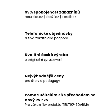
a
j
99% spokojenost zákazníků
í
Heureka.cz | Zboží.cz | Testík.cz
t
?
Telefonické objednávky
a živá zákaznická podpora
Kvalitní česká výroba
HLEDAT
a originální zpracování
D
Nejvýhodnější ceny
o
pro školy a pedagogy
p
o
Pomoc učitelům ZŠ s přechodem na
r
nový RVP ZV
u
Pro zákazníky projektu TESTÍK® ZDARMA