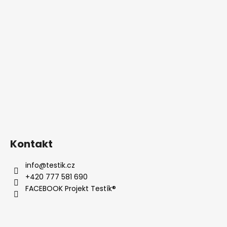
ČÍSELNÁ
OSA
DO
20
17
Kč
Kontakt
info
@
testik.cz
+420 777 581 690
FACEBOOK Projekt Testík®