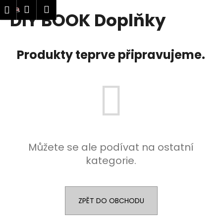
K
ledat
Nákupní
Menu
Přihlášení
DIY BOOK Doplňky
Přejít
o
Zpět
Zpět
na
košík
š
obsah
í
C
Produkty teprve připravujeme.
k
o
p
o
t
ř
e
b
Můžete se ale podívat na ostatní
u
kategorie.
j
e
t
ZPĚT DO OBCHODU
e
n