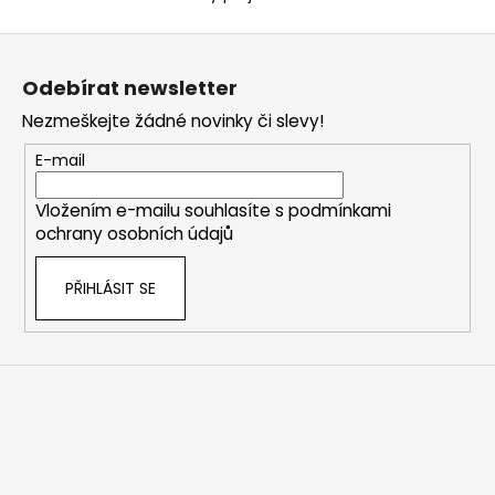
č
u
Z
j
á
e
Odebírat newsletter
m
p
Nezmeškejte žádné novinky či slevy!
e
a
t
E-mail
í
VARIABILNÍ
DIDAKTICKÁ
Vložením e-mailu souhlasíte s
podmínkami
POMŮCKA
ochrany osobních údajů
PRO
PRVŇÁČKY
|
PŘIHLÁSIT SE
ABECEDA
|
ČÍSELNÁ
ŘADA
DO
20
|
POČÍTADLO
DO
20
|